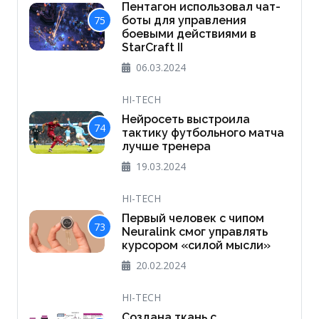
Пентагон использовал чат-
75
боты для управления
боевыми действиями в
StarCraft II
06.03.2024
HI-TECH
Нейросеть выстроила
74
тактику футбольного матча
лучше тренера
19.03.2024
HI-TECH
Первый человек с чипом
73
Neuralink смог управлять
курсором «силой мысли»
20.02.2024
HI-TECH
Создана ткань с