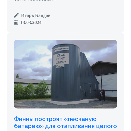
Игорь Байдов
13.03.2024
Финны построят «песчаную
батарею» для отапливания целого