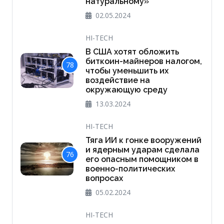
натуральному»
02.05.2024
HI-TECH
В США хотят обложить
биткоин-майнеров налогом,
78
чтобы уменьшить их
воздействие на
окружающую среду
13.03.2024
HI-TECH
Тяга ИИ к гонке вооружений
и ядерным ударам сделала
76
его опасным помощником в
военно-политических
вопросах
05.02.2024
HI-TECH