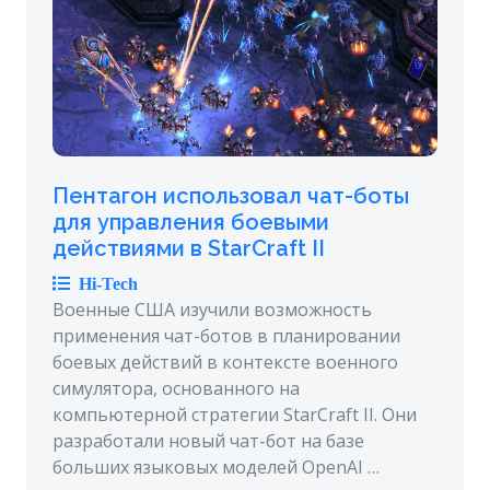
Пентагон использовал чат-боты
для управления боевыми
действиями в StarCraft II
Hi-Tech
Военные США изучили возможность
применения чат-ботов в планировании
боевых действий в контексте военного
симулятора, основанного на
компьютерной стратегии StarCraft II. Они
разработали новый чат-бот на базе
больших языковых моделей OpenAI …