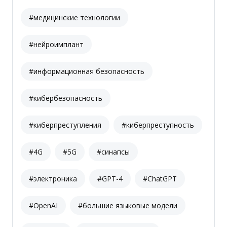
#медицинские технологии
#нейроимплант
#информационная безопасность
#кибербезопасность
#киберпреступления
#киберпреступность
#4G
#5G
#синапсы
#электроника
#GPT-4
#ChatGPT
#OpenAI
#большие языковые модели