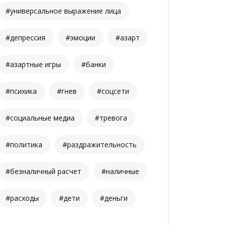
#универсальное выражение лица
#депрессия
#эмоции
#азарт
#азартные игры
#банки
#психика
#гнев
#соцсети
#социальные медиа
#тревога
#политика
#раздражительность
#безналичный расчет
#наличные
#расходы
#дети
#деньги