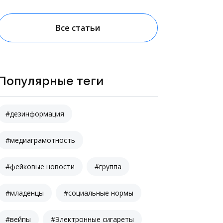
Все статьи
Популярные теги
#дезинформация
#медиаграмотность
#фейковые новости
#группа
#младенцы
#социальные нормы
#вейпы
#Электронные сигареты