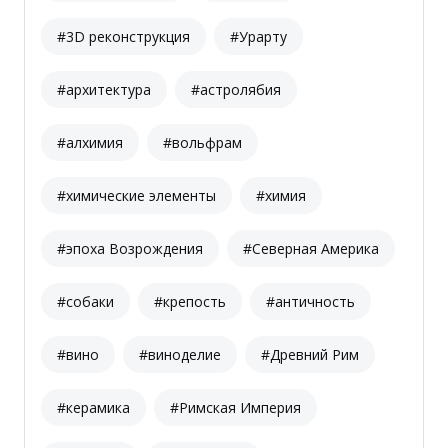
#3D реконструкция
#Урарту
#архитектура
#астролябия
#алхимия
#вольфрам
#химические элементы
#химия
#эпоха Возрождения
#Северная Америка
#собаки
#крепость
#античность
#вино
#виноделие
#Древний Рим
#керамика
#Римская Империя