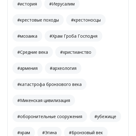
#история
#Иерусалим
#крестовые походы
#крестоносцы
#мозаика
#Храм Гроба Господня
#Средние века
#христианство
#армения
#археология
#катастрофа бронзового века
#Микенская цивилизация
#оборонительные сооружения
#убежище
#храм
#Эгина
#Бронзовый век