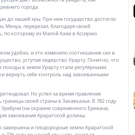
ревнего города.
дах до нашей эры. При нем государство достигло
рь Менуа, перерезал, благодаря своей
, по которому из Малой Азии в Ассирию
шком удобно, и это изменило соотношение сил в
ущество, уступая лидерство Урарту. Понятно, что
х походы в земли Урарту стали регулярными.
ки вернуть себе контроль над завоеванными
ретендовал. Но успел за время правления
 границы своей страны в Закавказье. В 782 году
 Эребуни (на окраине современного Еревана,
для завоевания Араратской долины.
но завершена и плодородные земли Араратской
 в 776 году до нашей эры царь основал