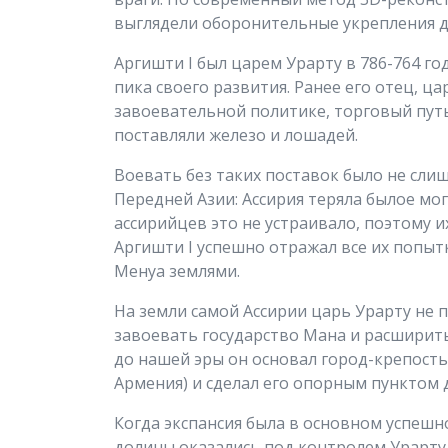
выглядели оборонительные укрепления д
Аргишти I был царем Урарту в 786-764 го
пика своего развития. Ранее его отец, ца
завоевательной политике, торговый путь
поставляли железо и лошадей.
Воевать без таких поставок было не сли
Передней Азии: Ассирия теряла былое мог
ассирийцев это не устраивало, поэтому и
Аргишти I успешно отражал все их попыт
Менуа землями.
На земли самой Ассирии царь Урарту не п
завоевать государство Мана и расширить
до нашей эры он основал город-крепость
Армения) и сделал его опорным пунктом 
Когда экспансия была в основном успеш
долины оказались под контролем Урарту,