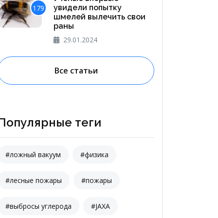
увидели попытку
179
шмелей вылечить свои
раны
29.01.2024
Все статьи
Популярные теги
#ложный вакуум
#физика
#лесные пожары
#пожары
#выбросы углерода
#JAXA