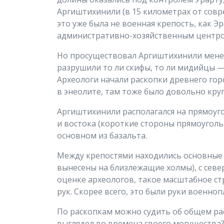
Аргиштихинили (в 15 километрах от совр
это уже была не военная крепость, как Эр
административно-хозяйственным центро
Но просуществовал Аргиштихинили менее 
разрушили то ли скифы, то ли мидийцы — и
Археологи начали раскопки древнего горо
в энеолите, там тоже было довольно кру
Аргиштихинили располагался на прямоуго
и востока (короткие стороны прямоуголь
основном из базальта.
Между крепостями находились основные 
вынесены на близлежащие холмы), с севе
оценке археологов, такое масштабное с
рук. Скорее всего, это были руки военноп
По раскопкам можно судить об общем ра
выглядел во времена своего могущества?