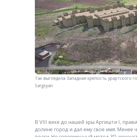
Так выглядела Западная крепость урартского г
Sargsyan
В VIII веке до нашей эры Аргишти I, прав
долине город и дал ему свое имя. Менее
враги. Но современный метод 3D-реконс