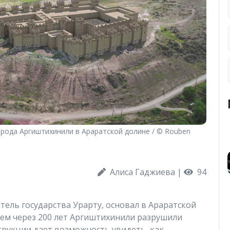
орода Аргиштихинили в Араратской долине / © Rouben
Алиса Гаджиева
|
94
итель государства Урарту, основал в Араратской
 чем через 200 лет Аргиштихинили разрушили
трукции дает возможность увидеть, как