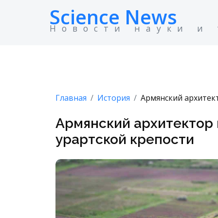
Science News
Новости науки и
Главная
История
Армянский архитект
Армянский архитектор 
урартской крепости