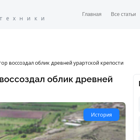
Главная
Все статьи
 техники
ор воссоздал облик древней урартской крепости
воссоздал облик древней
История