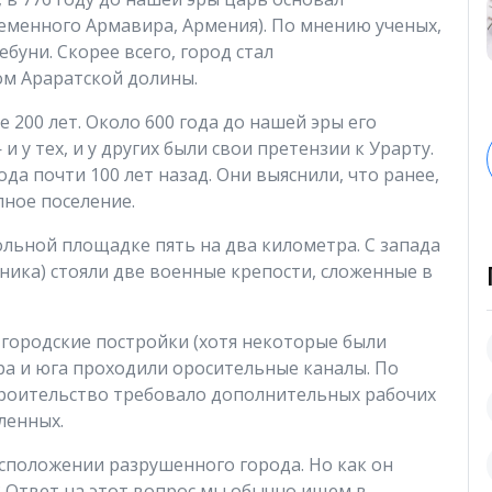
еменного Армавира, Армения). По мнению ученых,
ебуни. Скорее всего, город стал
м Араратской долины.
200 лет. Около 600 года до нашей эры его
 у тех, и у других были свои претензии к Урарту.
да почти 100 лет назад. Они выяснили, что ранее,
пное поселение.
льной площадке пять на два километра. С запада
ника) стояли две военные крепости, сложенные в
городские постройки (хотя некоторые были
ра и юга проходили оросительные каналы. По
троительство требовало дополнительных рабочих
ленных.
сположении разрушенного города. Но как он
 Ответ на этот вопрос мы обычно ищем в