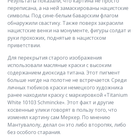
Результаты показали, что картина не просто
переписана, а на ней замаскированы нацистские
символы. Под сине-белым баварским флагом
обнаружили свастику. Также поверх закрасили
нацистские венки на монументе, фигуры солдат и
руки прохожих, поднятые в нацистском
приветствии.
Для перекрытия старого изображения
использовали масляные краски с высоким
содержанием диоксида титана. Этот пигмент
больше нигде на полотне не встречается. Среди
личных тюбиков краски немецкого художника
ранее находили краску с маркировкой «Titanium
White 10103 Schmincke». Этот факт и другие
косвенные улики говорят в пользу того, что
изменял картину сам Меркер. По мнению
Мантувалолу, делал он это либо второпях, либо
без особого старания.