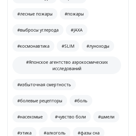
#лесные пожары
#пожары
#выбросы углерода
#JAXA
#космонавтика
#SLIM
#луноходы
#Японское агентство аэрокосмических
исследований
#избыточная смертность
#болевые рецепторы
#боль
#насекомые
#чувство боли
#шмели
#этика
#алкоголь
#фазы сна