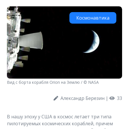
Космонавтика
Вид с борта корабля Orion на Землю / © NASA
Александр Березин
|
33
В нашу эпоху у США в космос летает три типа
пилотируемых космических кораблей, причем