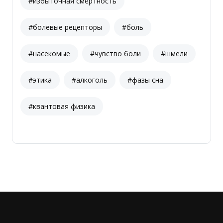
#избыточная смертность
#болевые рецепторы
#боль
#насекомые
#чувство боли
#шмели
#этика
#алкоголь
#фазы сна
#квантовая физика