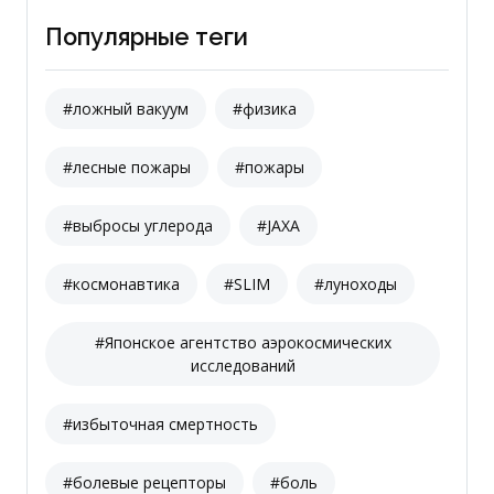
Популярные теги
#ложный вакуум
#физика
#лесные пожары
#пожары
#выбросы углерода
#JAXA
#космонавтика
#SLIM
#луноходы
#Японское агентство аэрокосмических
исследований
#избыточная смертность
#болевые рецепторы
#боль