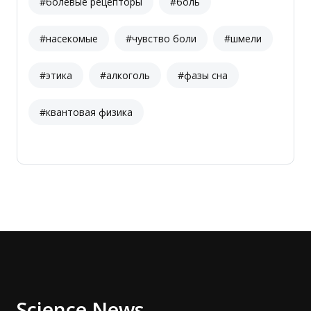
#болевые рецепторы
#боль
#насекомые
#чувство боли
#шмели
#этика
#алкоголь
#фазы сна
#квантовая физика
Science News