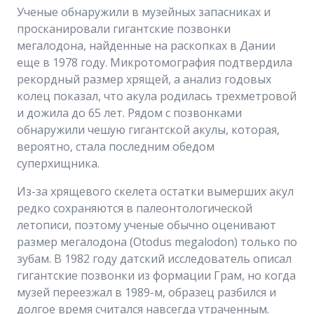
Ученые обнаружили в музейных запасниках и
просканировали гигантские позвонки
мегалодона, найденные на раскопках в Дании
еще в 1978 году. Микротомография подтвердила
рекордный размер хрящей, а анализ годовых
колец показал, что акула родилась трехметровой
и дожила до 65 лет. Рядом с позвонками
обнаружили чешую гигантской акулы, которая,
вероятно, стала последним обедом
суперхищника.
Из-за хрящевого скелета остатки вымерших акул
редко сохраняются в палеонтологической
летописи, поэтому ученые обычно оценивают
размер мегалодона (Otodus megalodon) только по
зубам. В 1982 году датский исследователь описал
гигантские позвонки из формации Грам, но когда
музей переезжал в 1989-м, образец разбился и
долгое время считался навсегда утраченным.