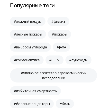
Популярные теги
#ложный вакуум
#физика
#лесные пожары
#пожары
#выбросы углерода
#JAXA
#космонавтика
#SLIM
#луноходы
#Японское агентство аэрокосмических
исследований
#избыточная смертность
#болевые рецепторы
#боль