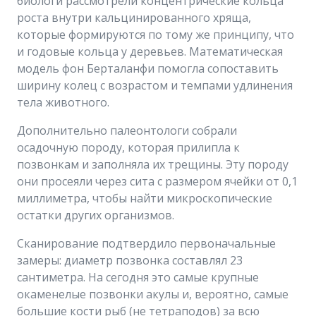
биологи рассмотрели концентрические кольца
роста внутри кальцинированного хряща,
которые формируются по тому же принципу, что
и годовые кольца у деревьев. Математическая
модель фон Берталанфи помогла сопоставить
ширину колец с возрастом и темпами удлинения
тела животного.
Дополнительно палеонтологи собрали
осадочную породу, которая прилипла к
позвонкам и заполняла их трещины. Эту породу
они просеяли через сита с размером ячейки от 0,1
миллиметра, чтобы найти микроскопические
остатки других организмов.
Сканирование подтвердило первоначальные
замеры: диаметр позвонка составлял 23
сантиметра. На сегодня это самые крупные
окаменелые позвонки акулы и, вероятно, самые
большие кости рыб (не тетраподов) за всю