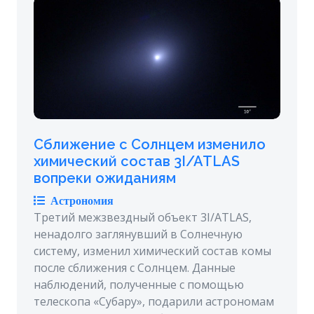
Сближение с Солнцем изменило
химический состав 3I/ATLAS
вопреки ожиданиям
Астрономия
Третий межзвездный объект 3I/ATLAS,
ненадолго заглянувший в Солнечную
систему, изменил химический состав комы
после сближения с Солнцем. Данные
наблюдений, полученные с помощью
телескопа «Субару», подарили астрономам