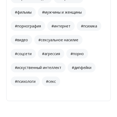
#фильмы
#мужчины и женщины
#порнография
#интернет
#психика
#видео
#сексуальное насилие
#соцсети
#агрессия
#порно
#искуственный интеллект
#дипфейки
#психологи
#секс