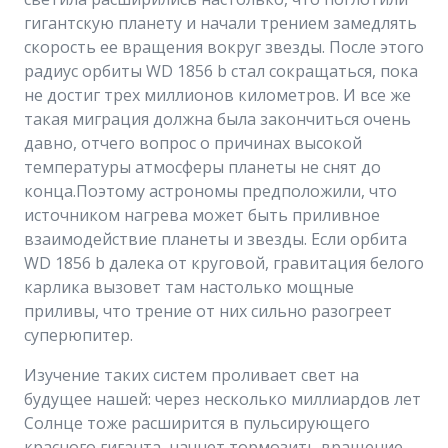
гигантскую планету и начали трением замедлять
скорость ее вращения вокруг звезды. После этого
радиус орбиты WD 1856 b стал сокращаться, пока
не достиг трех миллионов километров. И все же
такая миграция должна была закончиться очень
давно, отчего вопрос о причинах высокой
температуры атмосферы планеты не снят до
конца.Поэтому астрономы предположили, что
источником нагрева может быть приливное
взаимодействие планеты и звезды. Если орбита
WD 1856 b далека от круговой, гравитация белого
карлика вызовет там настолько мощные
приливы, что трение от них сильно разогреет
суперюпитер.
Изучение таких систем проливает свет на
будущее нашей: через несколько миллиардов лет
Солнце тоже расширится в пульсирующего
красного гиганта, начнет тормозить вращение