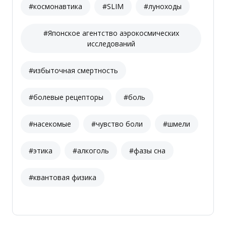
#космонавтика
#SLIM
#луноходы
#Японское агентство аэрокосмических
исследований
#избыточная смертность
#болевые рецепторы
#боль
#насекомые
#чувство боли
#шмели
#этика
#алкоголь
#фазы сна
#квантовая физика