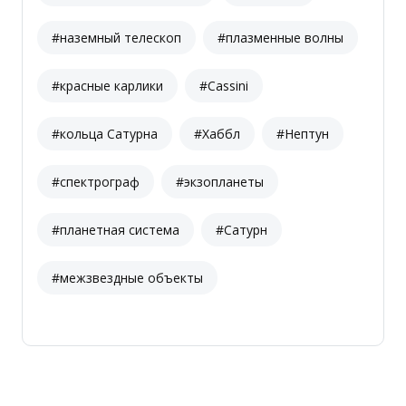
#наземный телескоп
#плазменные волны
#красные карлики
#Cassini
#кольца Сатурна
#Хаббл
#Нептун
#спектрограф
#экзопланеты
#планетная система
#Сатурн
#межзвездные объекты