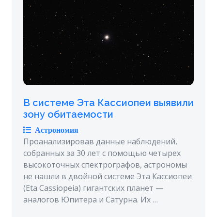
В системе Эта Кассиопеи выявили
зону обитаемости
Астрономия
Проанализировав данные наблюдений,
собранных за 30 лет с помощью четырех
высокоточных спектрографов, астрономы
не нашли в двойной системе Эта Кассиопеи
(Eta Cassiopeia) гигантских планет —
аналогов Юпитера и Сатурна. Их …