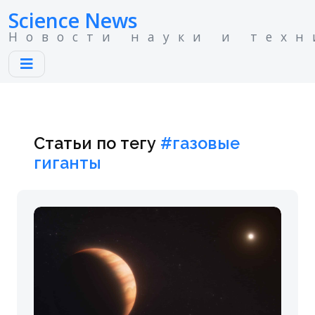
Science News
Новости науки и техн
Статьи по тегу
#газовые
гиганты