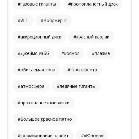
#газовые гиганты
#протопланетный диск
#VLT
#Вояджер-2
#аккреционный диск
#красный карлик
#Джеймс Уэбб
#космос
#плазма
#обитаемая зона
#экзопланета
#атмосфера
#ледяные гиганты
#протопланетные диски
#Большое красное пятно
#формирование планет
#«Юнона»