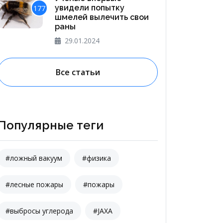
увидели попытку
177
шмелей вылечить свои
раны
29.01.2024
Все статьи
Популярные теги
#ложный вакуум
#физика
#лесные пожары
#пожары
#выбросы углерода
#JAXA