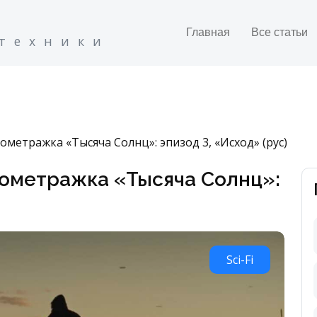
Главная
Все статьи
 техники
метражка «Тысяча Солнц»: эпизод 3, «Исход» (рус)
ометражка «Тысяча Солнц»:
Sci-Fi