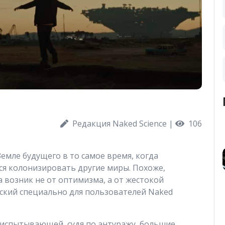
Редакция Naked Science
|
106
емле будущего в то самое время, когда
я колонизировать другие миры. Похоже,
а возник не от оптимизма, а от жестокой
сский специально для пользователей Naked
 испытывающей, судя по антуражу, большие