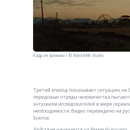
Кадр из фильма / © BlackMilk Studio
Третий эпизод показывает ситуацию на З
передовые отряды человечества пытаютс
энтузиазм исследователей в мире сериал
необходимости. Видео переведено на ру
Science.
Действие начинается на Земле будущего,