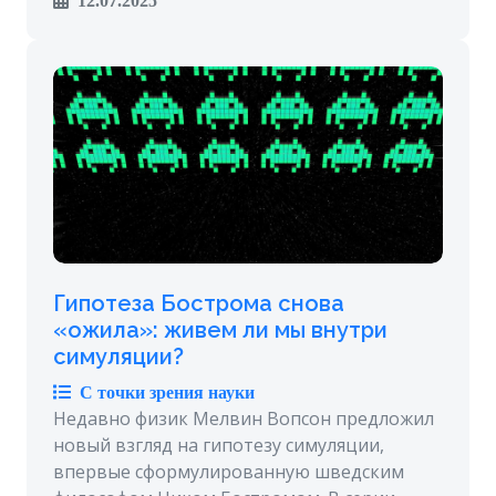
12.07.2025
Гипотеза Бострома снова
«ожила»: живем ли мы внутри
симуляции?
С точки зрения науки
Недавно физик Мелвин Вопсон предложил
новый взгляд на гипотезу симуляции,
впервые сформулированную шведским