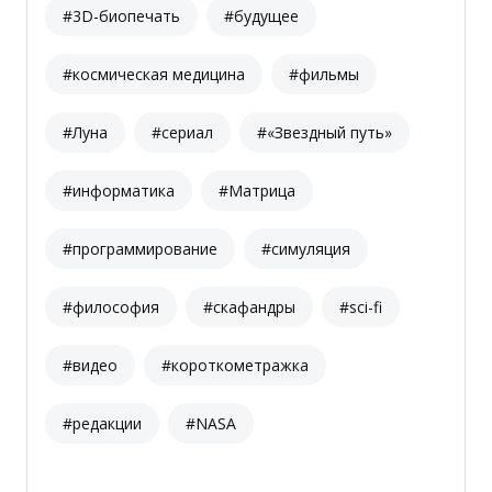
#3D-биопечать
#будущее
#космическая медицина
#фильмы
#Луна
#сериал
#«Звездный путь»
#информатика
#Матрица
#программирование
#симуляция
#философия
#скафандры
#sci-fi
#видео
#короткометражка
#редакции
#NASA