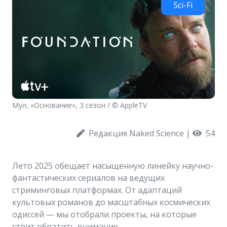
Sci-Fi
Мул, «Основание», 3 сезон / © AppleTV
Редакция Naked Science
|
54
Лето 2025 обещает насыщенную линейку научно-
фантастических сериалов на ведущих
стриминговых платформах. От адаптаций
культовых романов до масштабных космических
одиссей — мы отобрали проекты, на которые
стоит обратить внимание.