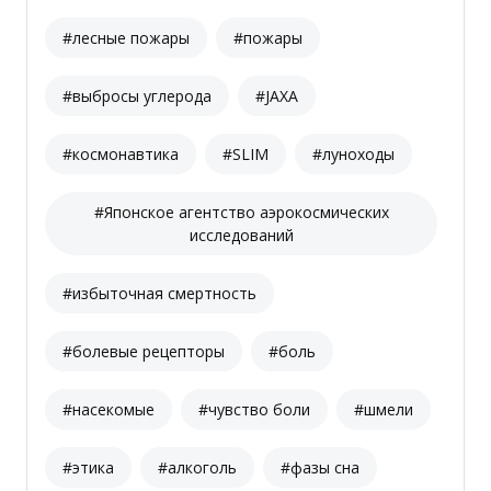
#лесные пожары
#пожары
#выбросы углерода
#JAXA
#космонавтика
#SLIM
#луноходы
#Японское агентство аэрокосмических
исследований
#избыточная смертность
#болевые рецепторы
#боль
#насекомые
#чувство боли
#шмели
#этика
#алкоголь
#фазы сна