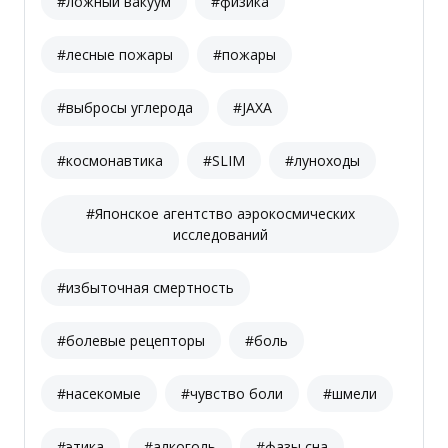
#ложный вакуум
#физика
#лесные пожары
#пожары
#выбросы углерода
#JAXA
#космонавтика
#SLIM
#луноходы
#Японское агентство аэрокосмических
исследований
#избыточная смертность
#болевые рецепторы
#боль
#насекомые
#чувство боли
#шмели
#этика
#алкоголь
#фазы сна