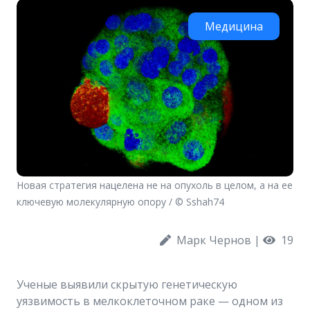
Медицина
Новая стратегия нацелена не на опухоль в целом, а на ее
ключевую молекулярную опору / © Sshah74
Марк Чернов
|
19
Ученые выявили скрытую генетическую
уязвимость в мелкоклеточном раке — одном из