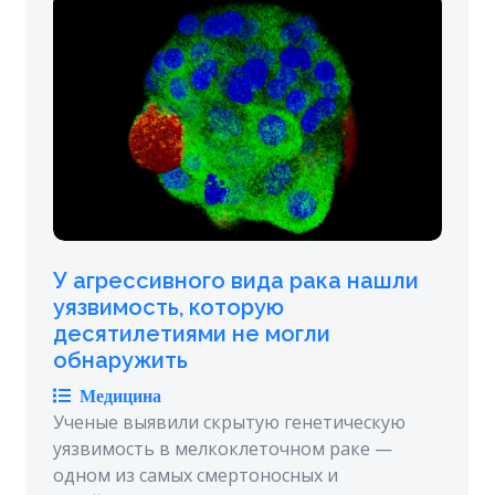
У агрессивного вида рака нашли
уязвимость, которую
десятилетиями не могли
обнаружить
Медицина
Ученые выявили скрытую генетическую
уязвимость в мелкоклеточном раке —
одном из самых смертоносных и