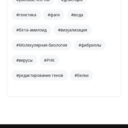
#генетика
#фаги
#вода
#бета-амилоид
#визуализация
#Молекулярная биология
#фибриллы
#вирусы
#РНК
#редактирование генов
#белки