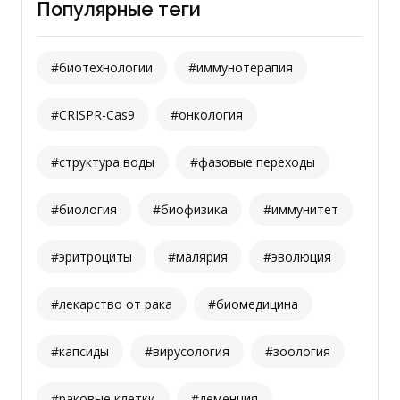
Популярные теги
#биотехнологии
#иммунотерапия
#CRISPR-Cas9
#онкология
#структура воды
#фазовые переходы
#биология
#биофизика
#иммунитет
#эритроциты
#малярия
#эволюция
#лекарство от рака
#биомедицина
#капсиды
#вирусология
#зоология
#раковые клетки
#деменция