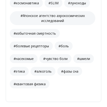
#космонавтика
#SLIM
#луноходы
#Японское агентство аэрокосмических
исследований
#избыточная смертность
#болевые рецепторы
#боль
#насекомые
#чувство боли
#шмели
#этика
#алкоголь
#фазы сна
#квантовая физика