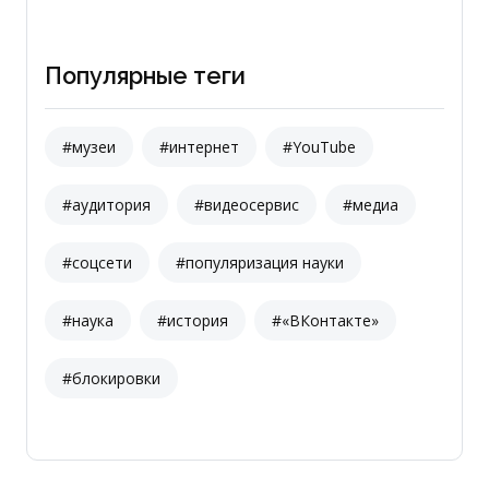
Популярные теги
#музеи
#интернет
#YouTube
#аудитория
#видеосервис
#медиа
#соцсети
#популяризация науки
#наука
#история
#«ВКонтакте»
#блокировки