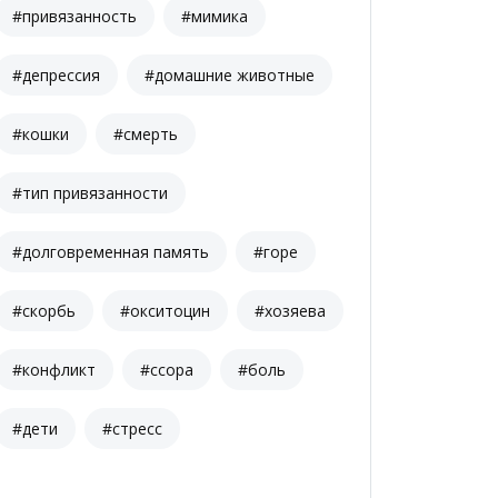
#привязанность
#мимика
#депрессия
#домашние животные
#кошки
#смерть
#тип привязанности
#долговременная память
#горе
#скорбь
#окситоцин
#хозяева
#конфликт
#ссора
#боль
#дети
#стресс