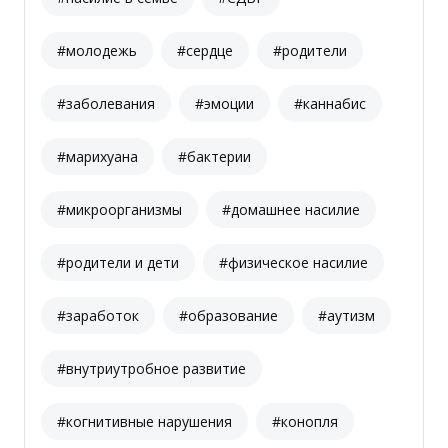
#молодежь
#сердце
#родители
#заболевания
#эмоции
#каннабис
#марихуана
#бактерии
#микроорганизмы
#домашнее насилие
#родители и дети
#физическое насилие
#заработок
#образование
#аутизм
#внутриутробное развитие
#когнитивные нарушения
#конопля