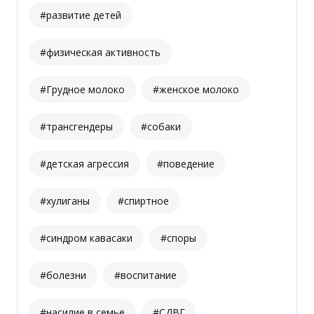
#развитие детей
#физическая активность
#Грудное молоко
#женское молоко
#трансгендеры
#собаки
#детская агрессия
#поведение
#хулиганы
#спиртное
#синдром кавасаки
#споры
#болезни
#воспитание
#насилие в семье
#СДВГ