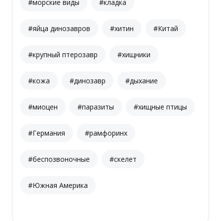
#морские виды
#кладка
#яйца динозавров
#хитин
#Китай
#крупный птерозавр
#хищники
#кожа
#динозавр
#дыхание
#миоцен
#паразиты
#хищные птицы
#Германия
#рамфоринх
#беспозвоночные
#скелет
#Южная Америка