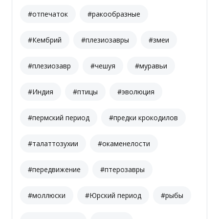
#отпечаток
#ракообразные
#Кембрий
#плезиозавры
#змеи
#плезиозавр
#чешуя
#муравьи
#Индия
#птицы
#эволюция
#пермский период
#предки крокодилов
#талаттозухии
#окаменелости
#передвижение
#птерозавры
#моллюски
#Юрский период
#рыбы