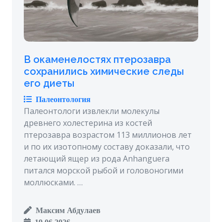
В окаменелостях птерозавра
сохранились химические следы
его диеты
Палеонтология
Палеонтологи извлекли молекулы
древнего холестерина из костей
птерозавра возрастом 113 миллионов лет
и по их изотопному составу доказали, что
летающий ящер из рода Anhanguera
питался морской рыбой и головоногими
моллюсками. …
Максим Абдулаев