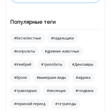
Популярные теги
#бесчелюстные
#падальщики
#копролиты
#древние животные
#Кембрий
#трилобиты
#Динозавры
#броня
#вымершие виды
#африка
#травоядные
#эволюция
#гондвана
#пермский период
#тетраподы