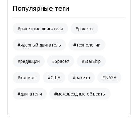
Популярные теги
#ракетные двигатели
#ракеты
#ядерный двигатель
#технологии
#редакции
#SpaceX
#StarShip
#космос
#США
#ракета
#NASA
#двигатели
#межзвездные объекты