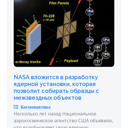
NASA вложится в разработку
ядерной установки, которая
позволит собирать образцы с
межзвездных объектов
Космонавтика
Несколько лет назад Национальное
аэрокосмическое агентство США объявило,
что возобновляет свою ядерную