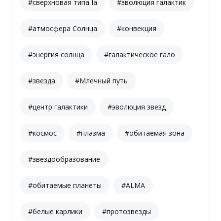
#сверхновая типа Ia
#эволюция галактик
#атмосфера Солнца
#конвекция
#энергия солнца
#галактическое гало
#звезда
#Млечный путь
#центр галактики
#эволюция звезд
#космос
#плазма
#обитаемая зона
#звездообразование
#обитаемые планеты
#ALMA
#белые карлики
#протозвезды