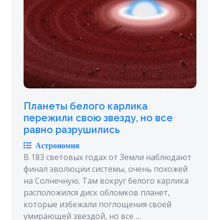
Планеты белого карлика
пережили свою звезду, но все
равно разрушились
Астрономия
В 183 световых годах от Земли наблюдают
финал эволюции системы, очень похожей
на Солнечную. Там вокруг белого карлика
расположился диск обломков планет,
которые избежали поглощения своей
умирающей звездой, но все …