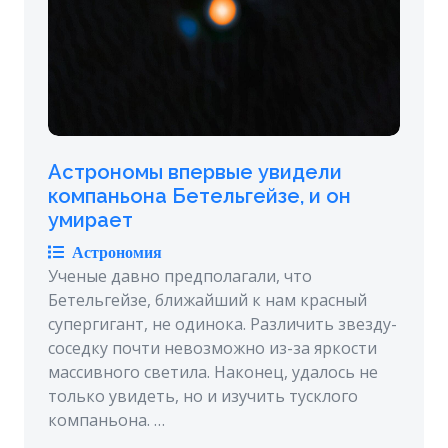
Астрономы впервые увидели
компаньона Бетельгейзе, и он
умирает
Астрономия
Ученые давно предполагали, что
Бетельгейзе, ближайший к нам красный
супергигант, не одинока. Различить звезду-
соседку почти невозможно из-за яркости
массивного светила. Наконец, удалось не
только увидеть, но и изучить тусклого
компаньона. …