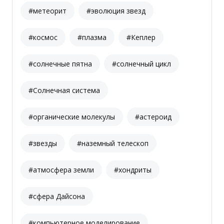
#метеорит
#эволюция звезд
#космос
#плазма
#Кеплер
#солнечные пятна
#солнечный цикл
#Солнечная система
#органические молекулы
#астероид
#звезды
#наземный телескоп
#атмосфера земли
#хондриты
#сфера Дайсона
#компьютерное моделирование