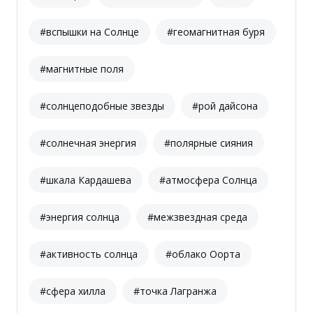
#вспышки на Солнце
#геомагнитная буря
#магнитные поля
#солнцеподобные звезды
#рой дайсона
#солнечная энергия
#полярные сияния
#шкала Кардашева
#атмосфера Солнца
#энергия солнца
#межзвездная среда
#активность солнца
#облако Оорта
#сфера хилла
#точка Лагранжа