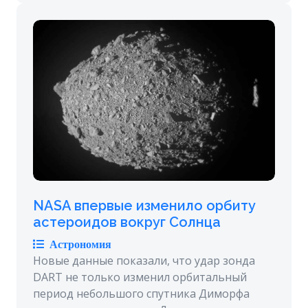
NASA впервые изменило орбиту
астероидов вокруг Солнца
Астрономия
Новые данные показали, что удар зонда
DART не только изменил орбитальный
период небольшого спутника Диморфа