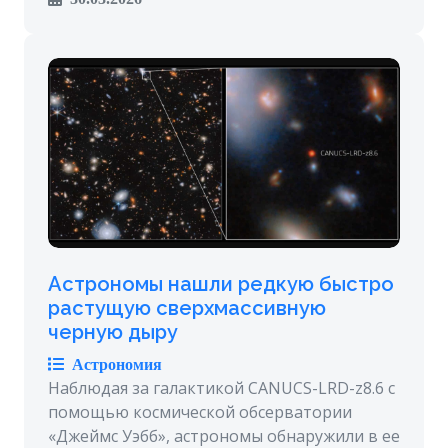
Астрономы нашли редкую быстро
растущую сверхмассивную
черную дыру
Астрономия
Наблюдая за галактикой CANUCS-LRD-z8.6 с
помощью космической обсерватории
«Джеймс Уэбб», астрономы обнаружили в ее