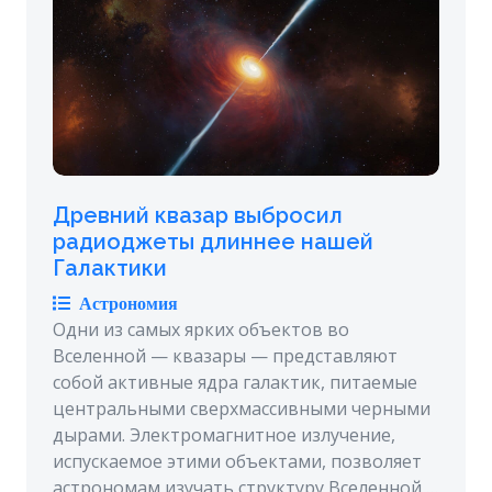
Древний квазар выбросил
радиоджеты длиннее нашей
Галактики
Астрономия
Одни из самых ярких объектов во
Вселенной — квазары — представляют
собой активные ядра галактик, питаемые
центральными сверхмассивными черными
дырами. Электромагнитное излучение,
испускаемое этими объектами, позволяет
астрономам изучать структуру Вселенной …