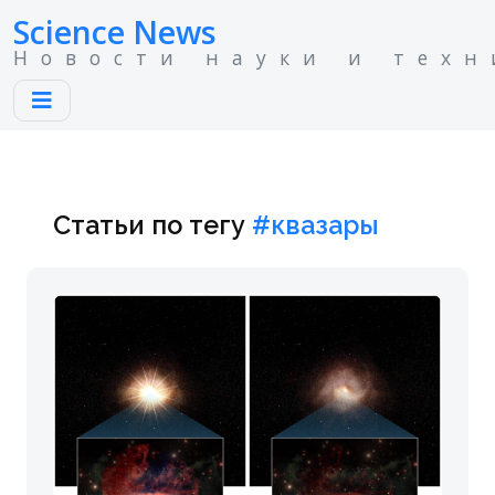
Science News
Новости науки и техн
Статьи по тегу
#квазары