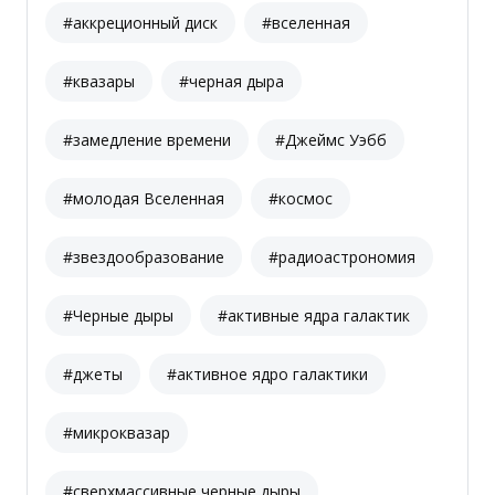
#аккреционный диск
#вселенная
#квазары
#черная дыра
#замедление времени
#Джеймс Уэбб
#молодая Вселенная
#космос
#звездообразование
#радиоастрономия
#Черные дыры
#активные ядра галактик
#джеты
#активное ядро галактики
#микроквазар
#сверхмассивные черные дыры