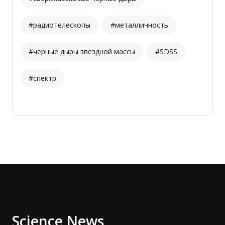
#радиотелескопы
#металличность
#черные дыры звездной массы
#SDSS
#спектр
Science News