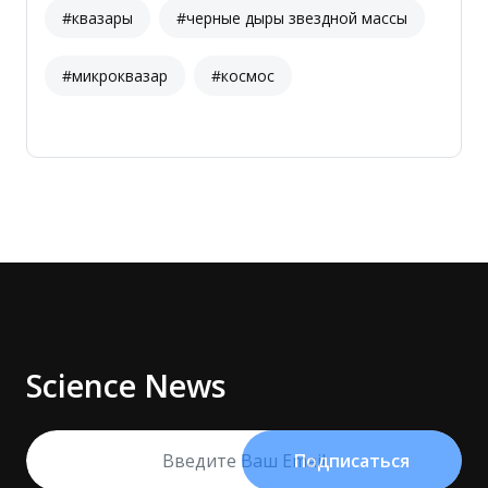
#квазары
#черные дыры звездной массы
#микроквазар
#космос
Science News
Подписаться