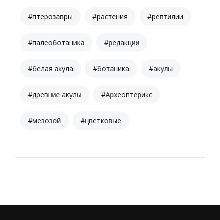
#птерозавры
#растения
#рептилии
#палеоботаника
#редакции
#белая акула
#ботаника
#акулы
#древние акулы
#Археоптерикс
#мезозой
#цветковые