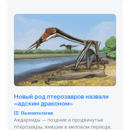
Новый род птерозавров назвали
«адским драконом»
Палеонтология
Аждархиды — поздние и продвинутые
птерозавры, жившие в меловом периоде,