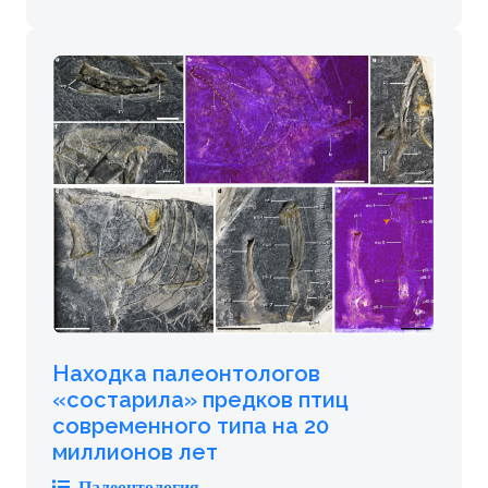
Находка палеонтологов
«состарила» предков птиц
современного типа на 20
миллионов лет
Палеонтология