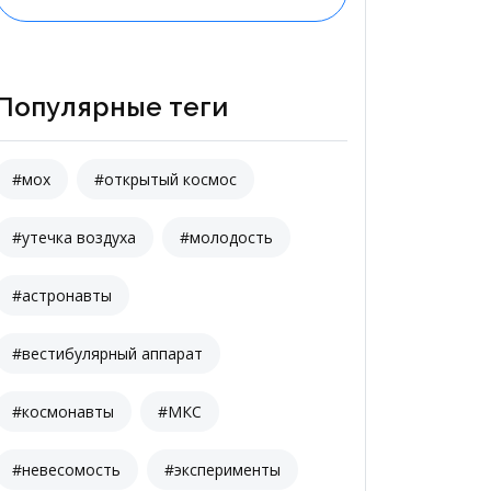
Популярные теги
#мох
#открытый космос
#утечка воздуха
#молодость
#астронавты
#вестибулярный аппарат
#космонавты
#МКС
#невесомость
#эксперименты