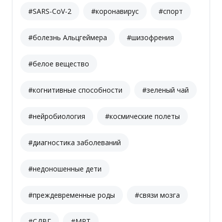
#SARS-CoV-2
#коронавирус
#спорт
#болезнь Альцгеймера
#шизофрения
#белое вещество
#когнитивные способности
#зеленый чай
#нейробиология
#космические полеты
#диагностика заболеваний
#недоношенные дети
#преждевременные роды
#связи мозга
#СДВГ
#МРТ