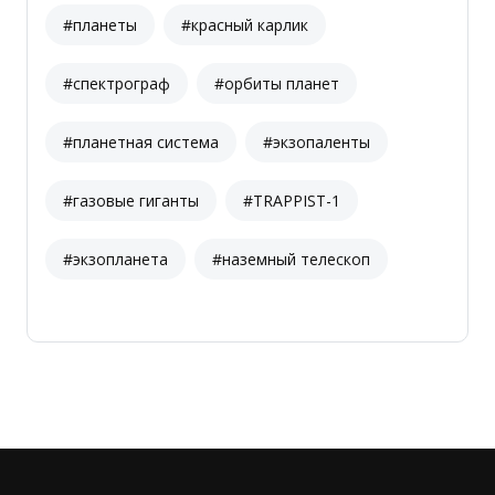
#планеты
#красный карлик
#спектрограф
#орбиты планет
#планетная система
#экзопаленты
#газовые гиганты
#TRAPPIST-1
#экзопланета
#наземный телескоп