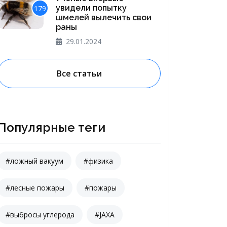
увидели попытку
179
шмелей вылечить свои
раны
29.01.2024
Все статьи
Популярные теги
#ложный вакуум
#физика
#лесные пожары
#пожары
#выбросы углерода
#JAXA