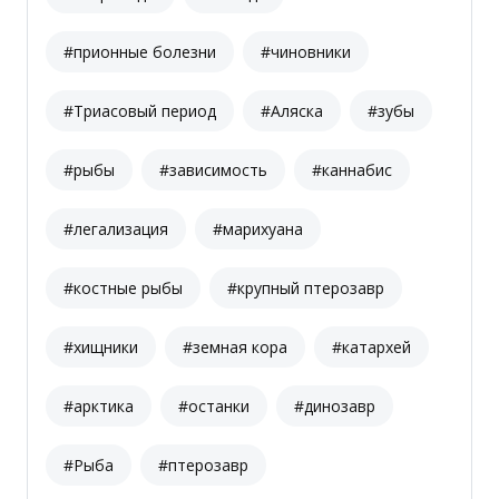
#прионные болезни
#чиновники
#Триасовый период
#Аляска
#зубы
#рыбы
#зависимость
#каннабис
#легализация
#марихуана
#костные рыбы
#крупный птерозавр
#хищники
#земная кора
#катархей
#арктика
#останки
#динозавр
#Рыба
#птерозавр