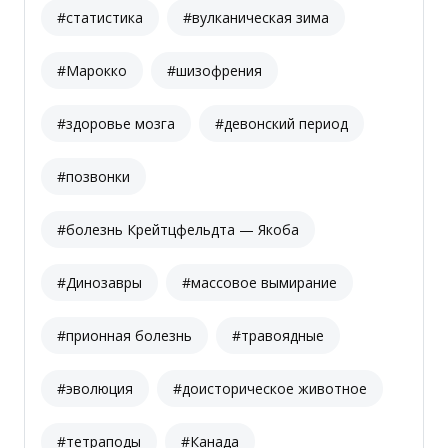
#статистика
#вулканическая зима
#Марокко
#шизофрения
#здоровье мозга
#девонский период
#позвонки
#болезнь Крейтцфельдта — Якоба
#Динозавры
#массовое вымирание
#прионная болезнь
#травоядные
#эволюция
#доисторическое животное
#тетраподы
#Канада