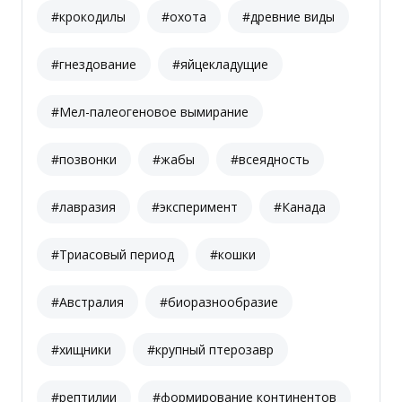
#крокодилы
#охота
#древние виды
#гнездование
#яйцекладущие
#Мел-палеогеновое вымирание
#позвонки
#жабы
#всеядность
#лавразия
#эксперимент
#Канада
#Триасовый период
#кошки
#Австралия
#биоразнообразие
#хищники
#крупный птерозавр
#рептилии
#формирование континентов