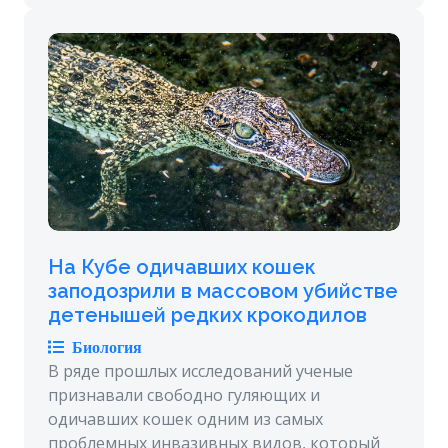
На Кубе одичавших кошек
заподозрили в массовом убийстве
детенышей редких крокодилов
Биология
В ряде прошлых исследований ученые
признавали свободно гуляющих и
одичавших кошек одним из самых
проблемных инвазивных видов, который