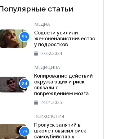
Популярные статьи
МЕДИА
Соцсети усилили
96
женоненавистничество
у подростков
07.02.2024
МЕДИЦИНА
Копирование действий
окружающих и риск
84
связали с
повреждением мозга
24.01.2025
ПСИХОЛОГИЯ
Пропуск занятий в
школе повысил риск
79
самоубийства у