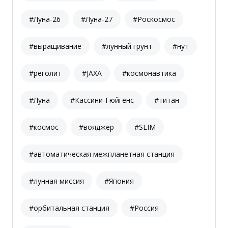
#Луна-26
#Луна-27
#Роскосмос
#выращивание
#лунный грунт
#нут
#реголит
#JAXA
#космонавтика
#Луна
#Кассини-Гюйгенс
#титан
#космос
#вояджер
#SLIM
#автоматическая межпланетная станция
#лунная миссия
#Япония
#орбитальная станция
#Россия