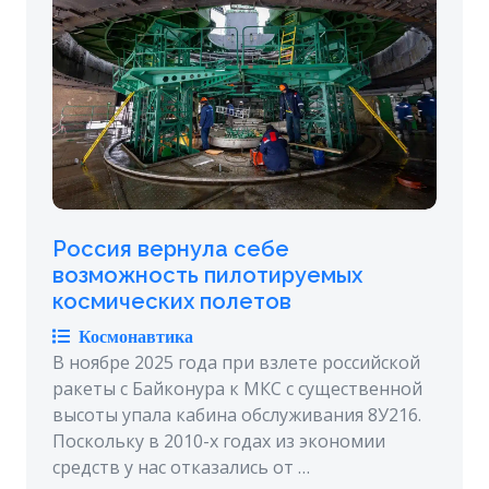
Россия вернула себе
возможность пилотируемых
космических полетов
Космонавтика
В ноябре 2025 года при взлете российской
ракеты с Байконура к МКС с существенной
высоты упала кабина обслуживания 8У216.
Поскольку в 2010-х годах из экономии
средств у нас отказались от …