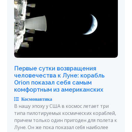
Первые сутки возвращения
человечества к Луне: корабль
Orion показал себя самым
комфортным из американских
Космонавтика
В нашу эпоху у США в космос летает три
типа пилотируемых космических кораблей,
причем только один пригоден для полета к
Луне. Он же пока показал себя наиболее