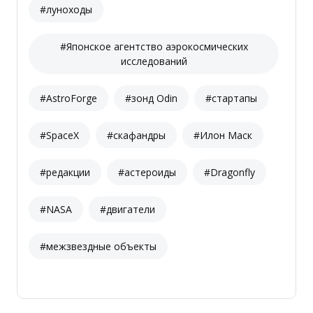
#луноходы
#Японское агентство аэрокосмических
исследований
#AstroForge
#зонд Odin
#стартапы
#SpaceX
#скафандры
#Илон Маск
#редакции
#астероиды
#Dragonfly
#NASA
#двигатели
#межзвездные объекты