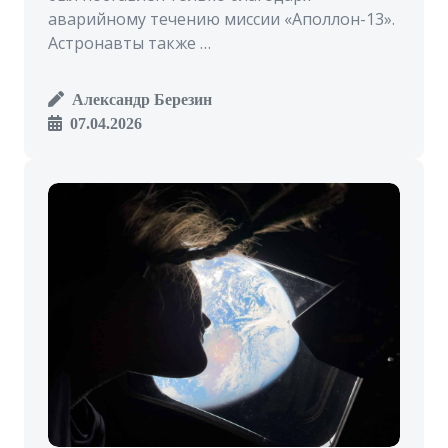
аварийному течению миссии «Аполлон-13».
Астронавты также …
Александр Березин
07.04.2026