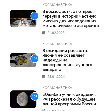
КОСМОНАВТИКА
В космос вот-вот отправят
109
первую в истории частную
миссию для исследования
металлического астероида
24.02.2025
КОСМОНАВТИКА
В ожидании рассвета:
Япония не оставляет
108
надежды на
«воскрешение» лунного
аппарата
23.01.2024
КОСМОНАВТИКА
«Ошибки учли»: академик
103
РАН рассказал о будущем
лунной программы России
08.02.2024