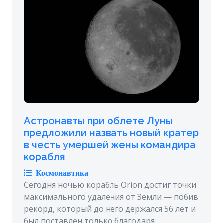
Астронавты при облете Луны
предложили назвать новый кратер
в честь умершей жены командира
корабля
Космонавтика
Сегодня ночью корабль Orion достиг точки
максимального удаления от Земли — побив
рекорд, который до него держался 56 лет и
был поставлен только благодаря