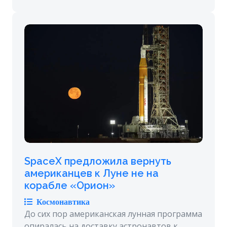
SpaceX предложила вернуть
американцев к Луне не на
корабле «Орион»
Космонавтика
До сих пор американская лунная программа
опиралась на доставку астронавтов к