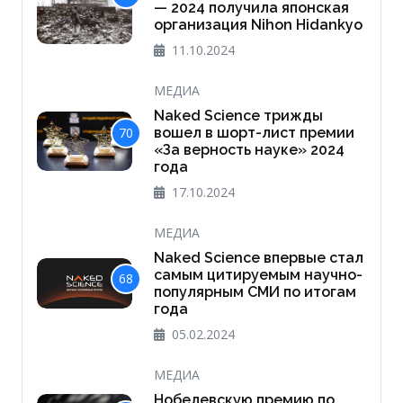
— 2024 получила японская
организация Nihon Hidankyo
11.10.2024
МЕДИА
Naked Science трижды
70
вошел в шорт-лист премии
«За верность науке» 2024
года
17.10.2024
МЕДИА
Naked Science впервые стал
самым цитируемым научно-
68
популярным СМИ по итогам
года
05.02.2024
МЕДИА
Нобелевскую премию по