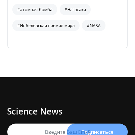
#атомная бомба
#Нагасаки
#Нобелевская премия мира
#NASA
Science News
Подписаться