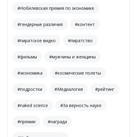
#Нобелевская премия по экономике
#гендерные различия
#контент
#пиратское видео
#пиратство
#фильмы
#мужчины и женщины
#экономика
#космические полеты
#подростки
#Медиалогия
#рейтинг
#naked science
#За верность науке
#премии
#награда